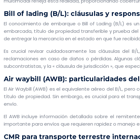
multimodal refleja esta realidad, proporcionando cobertur
Bill of lading (B/L): cláusulas y respon
El conocimiento de embarque o Bill of Lading (B/L) es 
embarcada, título de propiedad transferible y prueba del c
de entregar la mercancía en el estado en que fue recibida
Es crucial revisar cuidadosamente las cláusulas del B/
reclamaciones en caso de daños o pérdidas. Algunas cláu
subcontratistas, y la « cláusula de jurisdicción », que esp
Air waybill (AWB): particularidades de
El Air Waybill (AWB) es el equivalente aéreo del B/L, pero
título de propiedad. Sin embargo, es crucial para el tra
envío.
El AWB incluye información detallada sobre el remitente,
importante para envíos que requieren rapidez o manejo e
CMR para transporte terrestre interna