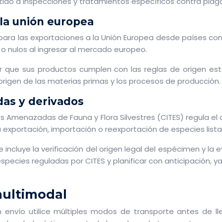
tido a inspecciones y tratamientos específicos contra plag
 la unión europea
l para las exportaciones a la Unión Europea desde países con
o nulos al ingresar al mercado europeo.
 que sus productos cumplen con las reglas de origen est
origen de las materias primas y los procesos de producción.
das y derivados
 Amenazadas de Fauna y Flora Silvestres (CITES) regula el 
 la exportación, importación o reexportación de especies lis
 incluye la verificación del origen legal del espécimen y l
species reguladas por CITES y planificar con anticipación, 
ultimodal
envío utilice múltiples modos de transporte antes de ll