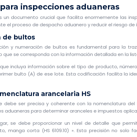
 para inspecciones aduaneras
n documento crucial que facilita enormemente las inspec
 el proceso de despacho aduanero y reducir el riesgo de i
 de bultos
ión y numeración de bultos es fundamental para la trazab
co que se corresponda con la información detallada en la li
 que incluya información sobre el tipo de producto, número 
 primer bulto (A) de ese lote. Esta codificación facilita la 
omenclatura arancelaria HS
ue debe ser precisa y coherente con la nomenclatura del 
ades aduaneras para determinar aranceles e impuestos aplica
gar, se debe proporcionar un nivel de detalle que permit
, manga corta (HS 6109.10) ». Esta precisión no solo f