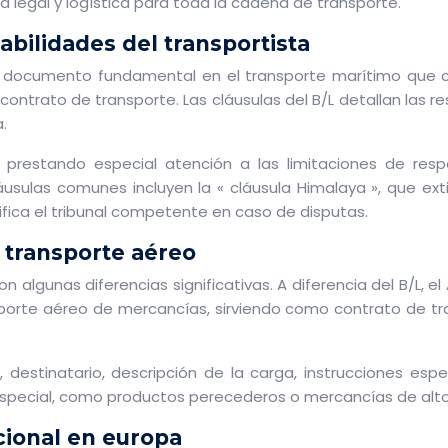
a legal y logística para toda la cadena de transporte.
sabilidades del transportista
un documento fundamental en el transporte marítimo que cu
ontrato de transporte. Las cláusulas del B/L detallan las re
.
L, prestando especial atención a las limitaciones de resp
sulas comunes incluyen la « cláusula Himalaya », que ext
ecifica el tribunal competente en caso de disputas.
l transporte aéreo
 con algunas diferencias significativas. A diferencia del B
nsporte aéreo de mercancías, sirviendo como contrato de t
 destinatario, descripción de la carga, instrucciones esp
special, como productos perecederos o mercancías de alto 
cional en europa