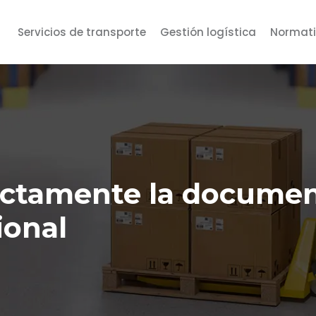
Servicios de transporte
Gestión logística
Normati
ctamente la documen
ional